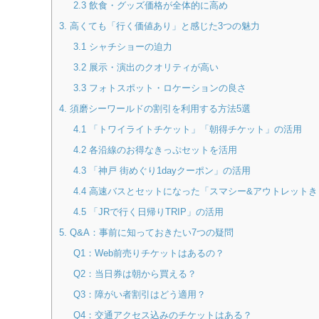
2.3 飲食・グッズ価格が全体的に高め
3. 高くても「行く価値あり」と感じた3つの魅力
3.1 シャチショーの迫力
3.2 展示・演出のクオリティが高い
3.3 フォトスポット・ロケーションの良さ
4. 須磨シーワールドの割引を利用する方法5選
4.1 「トワイライトチケット」「朝得チケット」の活用
4.2 各沿線のお得なきっぷセットを活用
4.3 「神戸 街めぐり1dayクーポン」の活用
4.4 高速バスとセットになった「スマシー&アウトレット
4.5 「JRで行く日帰りTRIP」の活用
5. Q&A：事前に知っておきたい7つの疑問
Q1：Web前売りチケットはあるの？
Q2：当日券は朝から買える？
Q3：障がい者割引はどう適用？
Q4：交通アクセス込みのチケットはある？