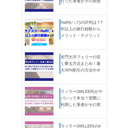
行った筆者がその実態
か…
HafH(ハフ)の評判は？7
年以上の旅行経験から
メリット・デメリット
を…
名門大洋フェリーの安
く乗る方法まとめ！最
大30%割引の方法やオ
スス…
ウィラー(WILEER)がヤ
バいって本当？実際に
利用した筆者がその実
態…
ウィラー(WILLER)の4