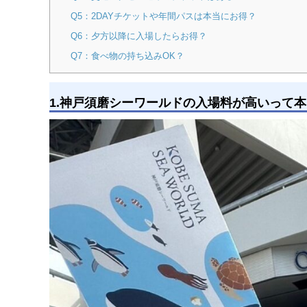
Q5：2DAYチケットや年間パスは本当にお得？
Q6：夕方以降に入場したらお得？
Q7：食べ物の持ち込みOK？
1.神戸須磨シーワールドの入場料が高いって