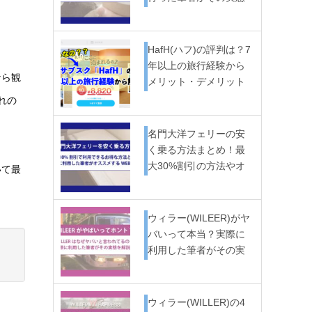
か…
HafH(ハフ)の評判は？7
年以上の旅行経験から
なら観
メリット・デメリット
を…
れの
名門大洋フェリーの安
く乗る方法まとめ！最
大30%割引の方法やオ
いて最
スス…
ウィラー(WILEER)がヤ
バいって本当？実際に
利用した筆者がその実
態…
ウィラー(WILLER)の4