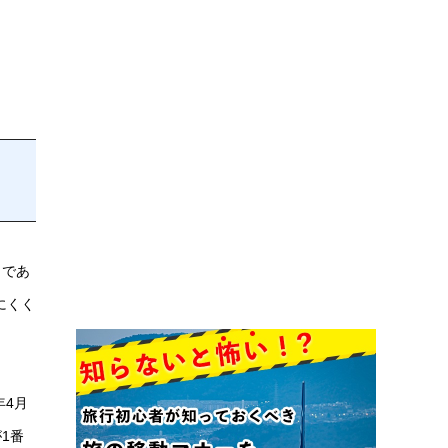
まであ
にくく
年4月
1番