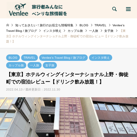
検索
知っておきたい！旅行のお役立ち情報特集
BLOG
TRAVEL
Venlee's
Travel Blog / 旅ブログ
インスタ映え
カップル旅
一人旅
女子旅
【東
京】ホテルウィングインターナショナル上野・御徒町での宿泊レビュー【ドリンク飲み放
題！】
BLOG
TRAVEL
Venlee's Travel Blog / 旅ブログ
インスタ映え
カップル旅
一人旅
女子旅
【東京】ホテルウィングインターナショナル上野・御徒
町での宿泊レビュー【ドリンク飲み放題！】
2022.04.13 / 最終更新日：2022.11.30