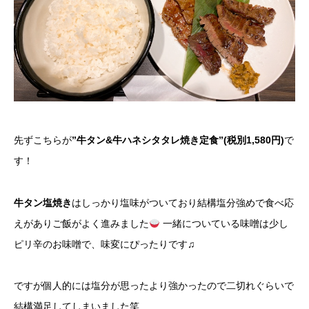
先ずこちらが
”牛タン&牛ハネシタタレ焼き定食”(税別1,580円)
で
す！
牛タン塩焼き
はしっかり塩味がついており結構塩分強めで食べ応
えがありご飯がよく進みました
一緒についている味噌は少し
ピリ辛のお味噌で、味変にぴったりです♫
ですが個人的には塩分が思ったより強かったので二切れぐらいで
結構満足してしまいました笑