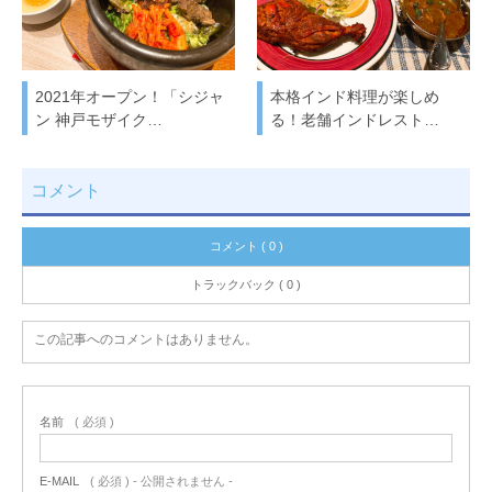
2021年オープン！「シジャ
本格インド料理が楽しめ
ン 神戸モザイク…
る！老舗インドレスト…
コメント
コメント ( 0 )
トラックバック ( 0 )
この記事へのコメントはありません。
名前
( 必須 )
E-MAIL
( 必須 ) - 公開されません -