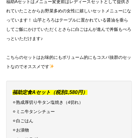
福助Aセットはメニュー変更前はレディースセットとして提供さ
れていたことからお野菜多めの女性に嬉しいセットメニューにな
っています！ 山芋とろろはテーブルに置かれている醤油を垂ら
してご飯にかけていただくとさらに白ごはんが進んで丼飯もぺろ
っといただけます♪
こちらのセットはお味的にもボリューム的にもコスパ抜群のセッ
トなのでオススメです
福助定食Aセット（税別1,580円）
⚪︎熟成厚切り牛タン塩焼き（4切れ）
⚪︎ミニ牛タンシチュー
⚪︎白ごはん
⚪︎お漬物