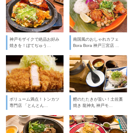
神戸モザイクで絶品お好み
南国風のおしゃれカフェ
焼きを！ぼてぢゅう…
Bora Bora 神戸三宮店 …
ボリューム満点！トンカツ
鰹のたたきが旨い！土佐藁
専門店 「とんとん…
焼き 龍神丸 神戸モ…