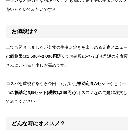
牛タンなど魅力的な品がたくさんあるので是非他の牛タングルメ
をいただいてみたいです♫
お値段は？
上でも紹介しましたが名物の牛タン焼きを楽しめる定食メニュー
の価格帯は
1,500〜2,000円
辺りでお値段はやっぱり普通の定食屋
さんに比べると少しお高めです。
コスパを重視するなら今回いただいた
福助定食Aセット
やもう一
つの
福助定食Bセット(税抜1,380円)
がオススメなので是非注文し
てみてください♪
どんな時にオススメ？