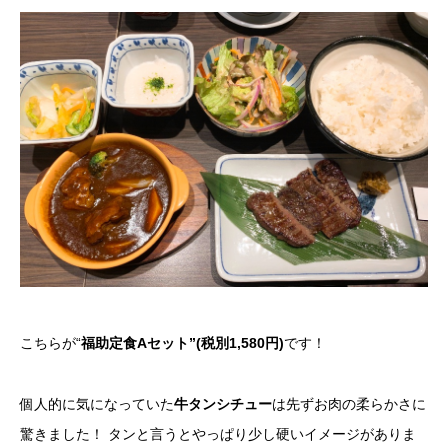
こちらが
“
福助定食Aセット”(税別1,580円)
です！
個人的に気になっていた
牛タンシチュー
は先ずお肉の柔らかさに
驚きました！ タンと言うとやっぱり少し硬いイメージがありま